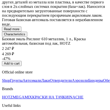
других деталей из металла или пластика, в качестве первого
слоя в 2х-слойных системах покрытия (база+лак). Наносится
на предварительно загрунтованные поверхности с
последующим перекрытием прозрачным акриловым лаком.
Готовая базисная автоэмаль поставляется в неразбавленном
виде.
Read more
Characteristics
Базовая эмаль Рислинг 610 металлик, 1 л., Краска
автомобильная, базисная под лак, HOTZ
2 247 ₽
4 269 ₽
-47%
Add to cart
Official online store
Shop
Грунты
Автоэмали
Лаки
Отвердители
Аэрозоли
Биндеры
Обе
Brands
HOTZ
MEGAMIX
КРАСКИ НА ТАЧКИ
INACHE
Useful links