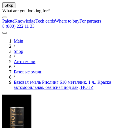
Shop
What are you looking for?
Palette
Knowledge
Tech cards
Where to buy
For partners
8 (800) 222 11 33
Main
/
Shop
/
Автоэмали
/
Базовые эмали
/
Базовая эмаль Рислинг 610 металлик, 1 л., Краска
автомобильная, базисная под лак, HOTZ