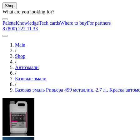
Shop
What are you looking for?
Palette
Knowledge
Tech cards
Where to buy
For partners
8 (800) 222 11 33
Main
/
Shop
/
Автоэмали
/
Базовые эмали
/
Базовая эмаль Ривьера 499 металлик, 2.7 л., Краска авт