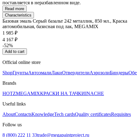
поставляется в неразбавленном виде.
Read more
Characteristics
Базовая эмаль Серый базальт 242 металлик, 850 мл., Краска
автомобильная, базисная под лак, MEGAMIX
1 985 ₽
4 167 ₽
-52%
Add to cart
Official online store
Shop
Грунты
Автоэмали
Лаки
Отвердители
Аэрозоли
Биндеры
Обе
Brands
HOTZ
MEGAMIX
КРАСКИ НА ТАЧКИ
INACHE
Useful links
About
Contacts
Knowledge
Tech cards
Quality certificates
Requisites
Follow us
8 (800) 222 11 33
trade@megapaintproject.ru