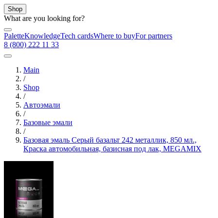
Shop
What are you looking for?
Palette
Knowledge
Tech cards
Where to buy
For partners
8 (800) 222 11 33
Main
/
Shop
/
Автоэмали
/
Базовые эмали
/
Базовая эмаль Серый базальт 242 металлик, 850 мл.,
Краска автомобильная, базисная под лак, MEGAMIX