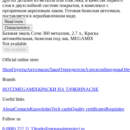
других деталей из металла или пластика, в качестве первого
слоя в двухслойной системе покрытия, в комплексе с
прозрачным акриловым лаком. Готовая базисная автоэмаль
поставляется в неразбавленном виде.
Read more
Characteristics
Базовая эмаль Сочи 360 металлик, 2.7 л., Краска
автомобильная, базисная под лак, MEGAMIX
Not available
Not available
Official online store
Shop
Грунты
Автоэмали
Лаки
Отвердители
Аэрозоли
Биндеры
Обе
Brands
HOTZ
MEGAMIX
КРАСКИ НА ТАЧКИ
INACHE
Useful links
About
Contacts
Knowledge
Tech cards
Quality certificates
Requisites
Follow us
8 (800) 222 11 33
trade@megapaintproject.ru