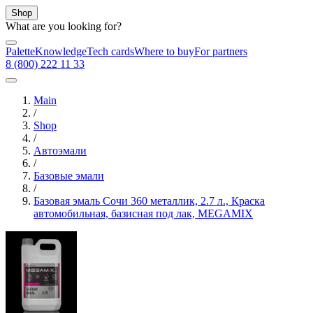
Shop
What are you looking for?
Palette
Knowledge
Tech cards
Where to buy
For partners
8 (800) 222 11 33
Main
/
Shop
/
Автоэмали
/
Базовые эмали
/
Базовая эмаль Сочи 360 металлик, 2.7 л., Краска
автомобильная, базисная под лак, MEGAMIX