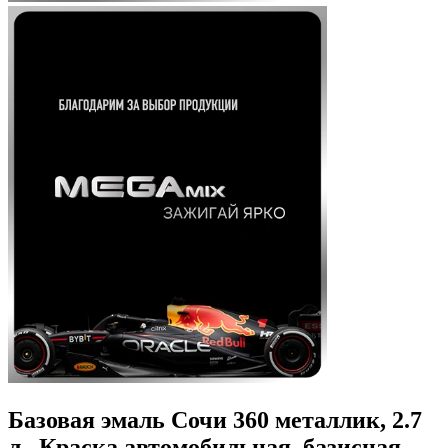
Базовая эмаль Сочи 360 металлик, 2.7
л., Краска автомобильная, базисная