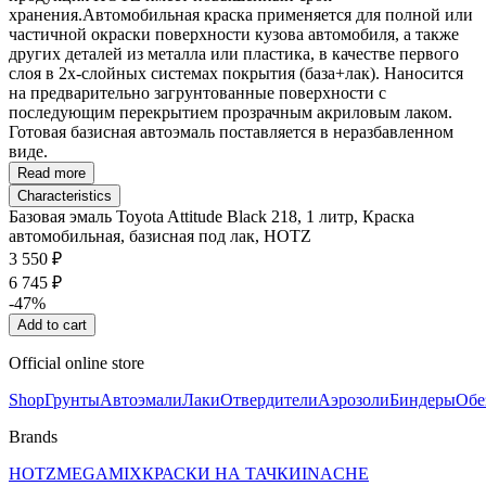
хранения.Автомобильная краска применяется для полной или
частичной окраски поверхности кузова автомобиля, а также
других деталей из металла или пластика, в качестве первого
слоя в 2х-слойных системах покрытия (база+лак). Наносится
на предварительно загрунтованные поверхности с
последующим перекрытием прозрачным акриловым лаком.
Готовая базисная автоэмаль поставляется в неразбавленном
виде.
Read more
Characteristics
Базовая эмаль Toyota Attitude Black 218, 1 литр, Краска
автомобильная, базисная под лак, HOTZ
3 550 ₽
6 745 ₽
-47%
Add to cart
Official online store
Shop
Грунты
Автоэмали
Лаки
Отвердители
Аэрозоли
Биндеры
Обе
Brands
HOTZ
MEGAMIX
КРАСКИ НА ТАЧКИ
INACHE