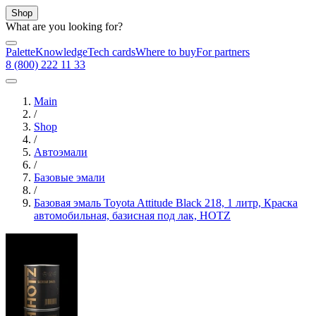
Shop
What are you looking for?
Palette
Knowledge
Tech cards
Where to buy
For partners
8 (800) 222 11 33
Main
/
Shop
/
Автоэмали
/
Базовые эмали
/
Базовая эмаль Toyota Attitude Black 218, 1 литр, Краска
автомобильная, базисная под лак, HOTZ