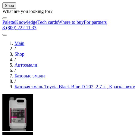
Shop
What are you looking for?
Palette
Knowledge
Tech cards
Where to buy
For partners
8 (800) 222 11 33
Main
/
Shop
/
Автоэмали
/
Базовые эмали
/
Базовая эмаль Toyota Black Blue D 202, 2.7 л., Краска а