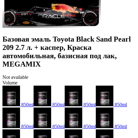
Базовая эмаль Toyota Black Sand Pearl
209 2.7 л. + каспер, Краска
автомобильная, базисная под лак,
MEGAMIX
Not available
Volume
850ml
850ml
850ml
850ml
850ml
850ml
850ml
850ml