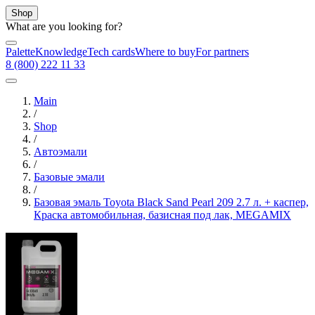
Shop
What are you looking for?
Palette
Knowledge
Tech cards
Where to buy
For partners
8 (800) 222 11 33
Main
/
Shop
/
Автоэмали
/
Базовые эмали
/
Базовая эмаль Toyota Black Sand Pearl 209 2.7 л. + каспер,
Краска автомобильная, базисная под лак, MEGAMIX