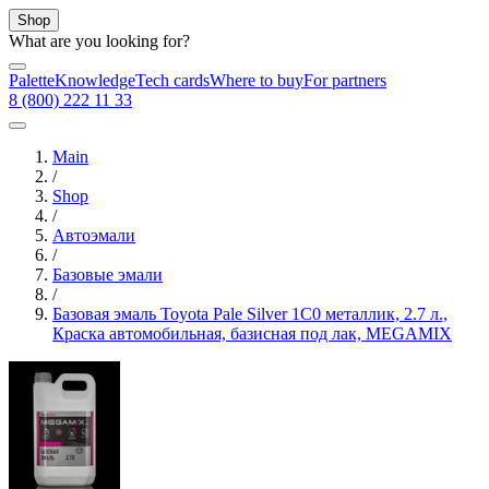
Shop
What are you looking for?
Palette
Knowledge
Tech cards
Where to buy
For partners
8 (800) 222 11 33
Main
/
Shop
/
Автоэмали
/
Базовые эмали
/
Базовая эмаль Toyota Pale Silver 1C0 металлик, 2.7 л.,
Краска автомобильная, базисная под лак, MEGAMIX