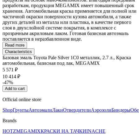
разработкам, продукция MEGAMIX имеет повышенный срок
хранения. Автомобильная краска применяется для полной или
частичной окраски поверхности кузова автомобиля, а также
других деталей из металла или пластика, в качестве первого
слоя в двухслойной системе покрытия, в комплексе с
прозрачным акриловым лаком. Готовая базисная автоэмаль
поставляется в неразбавленном виде.
Read more
Characteristics
Базовая эмаль Toyota Pale Silver 1C0 металлик, 2.7 л., Краска
автомобильная, базисная под лак, MEGAMIX
5 571 ₽
10 414 ₽
-47%
Add to cart
Official online store
Shop
Грунты
Автоэмали
Лаки
Отвердители
Аэрозоли
Биндеры
Обе
Brands
HOTZ
MEGAMIX
КРАСКИ НА ТАЧКИ
INACHE