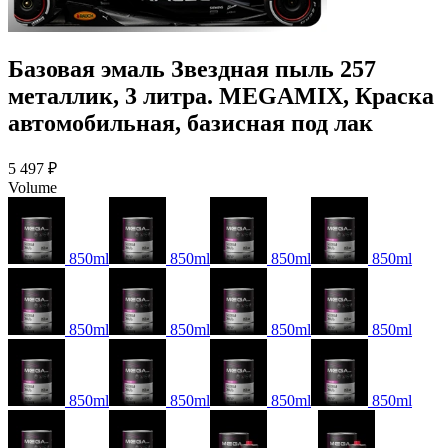
Базовая эмаль Звездная пыль 257
металлик, 3 литра. MEGAMIX, Краска
автомобильная, базисная под лак
5 497 ₽
Volume
850ml
850ml
850ml
850ml
850ml
850ml
850ml
850ml
850ml
850ml
850ml
850ml