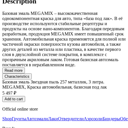
Description
Базовая эмаль MEGAMIX – высококачественная
однокомпонентная краска для авто, типа «база под лак». В её
производстве используются стабильные рецептуры и
продукты на основе нано-компонентов. Благодаря передовым
разработкам, продукция MEGAMIX имеет повышенный срок
хранения. Автомобильная краска применяется для полной или
частичной окраски поверхности кузова автомобиля, а также
других деталей из металла или пластика, в качестве первого
слоя в двухслойной системе покрытия, в комплексе с
прозрачным акриловым лаком. Готовая базисная автоэмаль
поставляется в неразбавленном виде.
Read more
Characteristics
Базовая эмаль Звездная пыль 257 металлик, 3 литра.
MEGAMIX, Краска автомобильная, базисная под лак
5 497 ₽
Add to cart
Official online store
Shop
Грунты
Автоэмали
Лаки
Отвердители
Аэрозоли
Биндеры
Обе