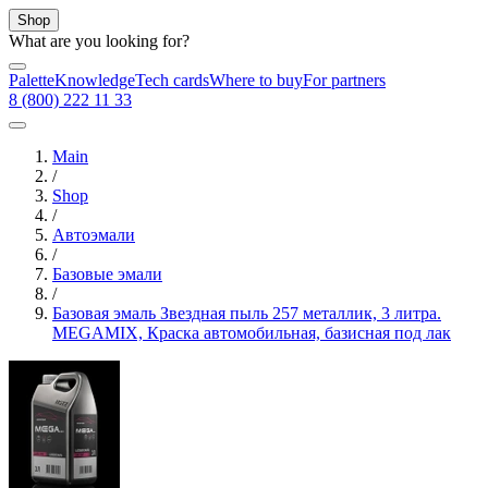
Shop
What are you looking for?
Palette
Knowledge
Tech cards
Where to buy
For partners
8 (800) 222 11 33
Main
/
Shop
/
Автоэмали
/
Базовые эмали
/
Базовая эмаль Звездная пыль 257 металлик, 3 литра.
MEGAMIX, Краска автомобильная, базисная под лак