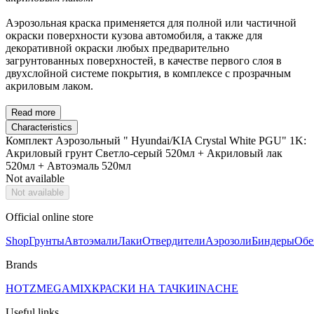
Аэрозольная краска применяется для полной или частичной
окраски поверхности кузова автомобиля, а также для
декоративной окраски любых предварительно
загрунтованных поверхностей, в качестве первого слоя в
двухслойной системе покрытия, в комплексе с прозрачным
акриловым лаком.
Read more
Characteristics
Комплект Аэрозольный " Hyundai/KIA Crystal White PGU" 1K:
Акриловый грунт Светло-серый 520мл + Акриловый лак
520мл + Автоэмаль 520мл
Not available
Not available
Official online store
Shop
Грунты
Автоэмали
Лаки
Отвердители
Аэрозоли
Биндеры
Обе
Brands
HOTZ
MEGAMIX
КРАСКИ НА ТАЧКИ
INACHE
Useful links