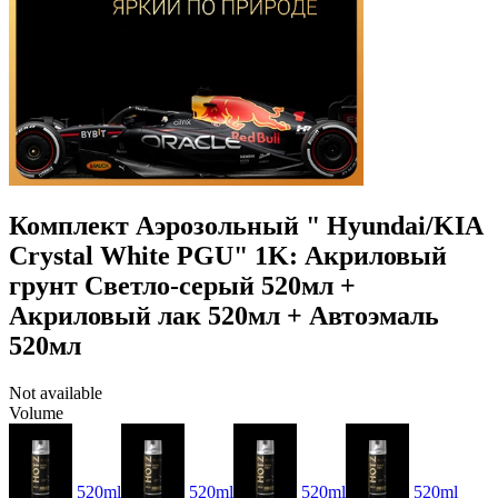
Комплект Аэрозольный " Hyundai/KIA
Crystal White PGU" 1K: Акриловый
грунт Светло-серый 520мл +
Акриловый лак 520мл + Автоэмаль
520мл
Not available
Volume
520ml
520ml
520ml
520ml