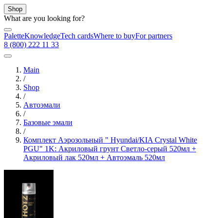
Shop
What are you looking for?
Palette
Knowledge
Tech cards
Where to buy
For partners
8 (800) 222 11 33
Main
/
Shop
/
Автоэмали
/
Базовые эмали
/
Комплект Аэрозольный " Hyundai/KIA Crystal White
PGU" 1K: Акриловый грунт Светло-серый 520мл +
Акриловый лак 520мл + Автоэмаль 520мл