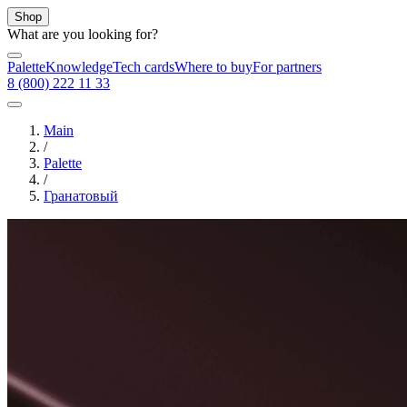
Shop
What are you looking for?
Palette
Knowledge
Tech cards
Where to buy
For partners
8 (800) 222 11 33
Main
/
Palette
/
Гранатовый