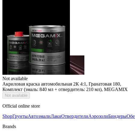
Not available
Акриловая краска автомобильная 2К 4:1, Гранатовая 180,
Комплект (эмаль: 840 мл + отвердитель: 210 мл), MEGAMIX
Not available
Official online store
Shop
Грунты
Автоэмали
Лаки
Отвердители
Аэрозоли
Биндеры
Обе
Brands