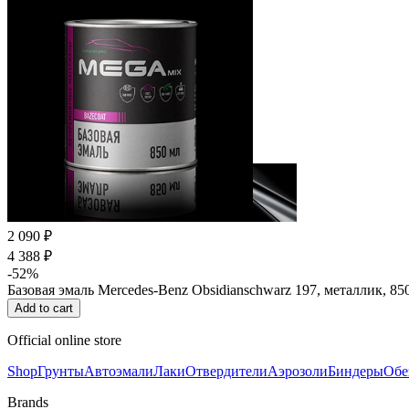
2 090 ₽
4 388 ₽
-52%
Базовая эмаль Mercedes-Benz Obsidianschwarz 197, металлик, 8
Add to cart
Official online store
Shop
Грунты
Автоэмали
Лаки
Отвердители
Аэрозоли
Биндеры
Обе
Brands