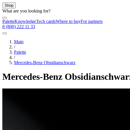
Shop
What are you looking for?
Palette
Knowledge
Tech cards
Where to buy
For partners
8 (800) 222 11 33
Main
/
Palette
/
Mercedes-Benz Obsidianschwarz
Mercedes-Benz Obsidianschwar