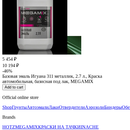
5 454 ₽
10 194 ₽
-46%
Базовая эмаль Игуана 311 металлик, 2.7 л., Краска
автомобильная, базисная под лак, MEGAMIX
Add to cart
Official online store
Shop
Грунты
Автоэмали
Лаки
Отвердители
Аэрозоли
Биндеры
Обе
Brands
HOTZ
MEGAMIX
КРАСКИ НА ТАЧКИ
INACHE