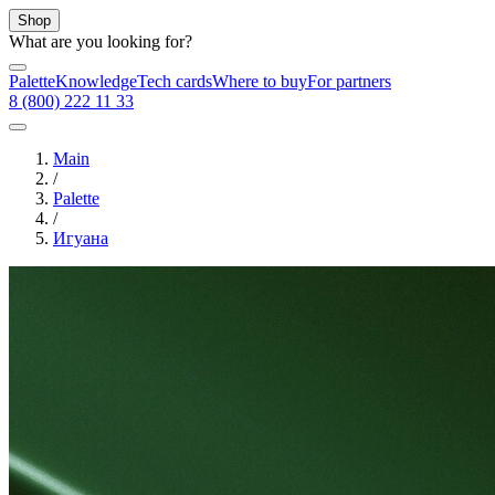
Shop
What are you looking for?
Palette
Knowledge
Tech cards
Where to buy
For partners
8 (800) 222 11 33
Main
/
Palette
/
Игуана