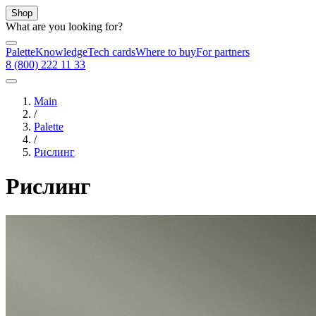
Shop
What are you looking for?
Palette
Knowledge
Tech cards
Where to buy
For partners
8 (800) 222 11 33
Main
/
Palette
/
Рислинг
Рислинг