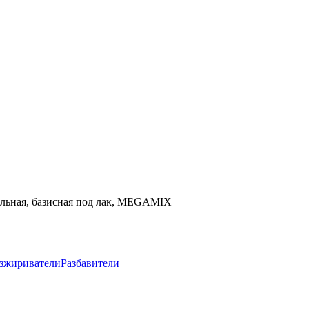
бильная, базисная под лак, MEGAMIX
зжириватели
Разбавители