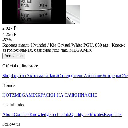
2 027 ₽
4 256 ₽
-52%
Базовая эмаль Hyundai / Kia Crystal White PGU, 850 мл., Краска
автомобильная, базисная под лак, MEGAMIX
Add to cart
Official online store
Shop
Грунты
Автоэмали
Лаки
Отвердители
Аэрозоли
Биндеры
Обе
Brands
HOTZ
MEGAMIX
КРАСКИ НА ТАЧКИ
INACHE
Useful links
About
Contacts
Knowledge
Tech cards
Quality certificates
Requisites
Follow us