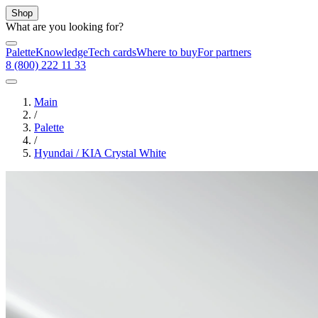
Shop
What are you looking for?
Palette
Knowledge
Tech cards
Where to buy
For partners
8 (800) 222 11 33
Main
/
Palette
/
Hyundai / KIA Crystal White