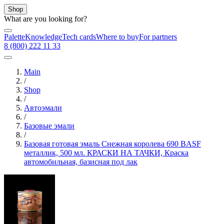
Shop
What are you looking for?
Palette
Knowledge
Tech cards
Where to buy
For partners
8 (800) 222 11 33
Main
/
Shop
/
Автоэмали
/
Базовые эмали
/
Базовая готовая эмаль Снежная королева 690 BASF
металлик, 500 мл. КРАСКИ НА ТАЧКИ, Краска
автомобильная, базисная под лак