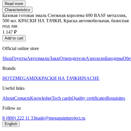
Read more
Characteristics
Базовая готовая эмаль Снежная королева 690 BASF металлик,
500 мл. КРАСКИ НА ТАЧКИ, Краска автомобильная, базисная
под лак
1 147 ₽
Add to cart
Official online store
Shop
Грунты
Автоэмали
Лаки
Отвердители
Аэрозоли
Биндеры
Обе
Brands
HOTZ
MEGAMIX
КРАСКИ НА ТАЧКИ
INACHE
Useful links
About
Contacts
Knowledge
Tech cards
Quality certificates
Requisites
Follow us
8 (800) 222 11 33
trade@megapaintproject.ru
English