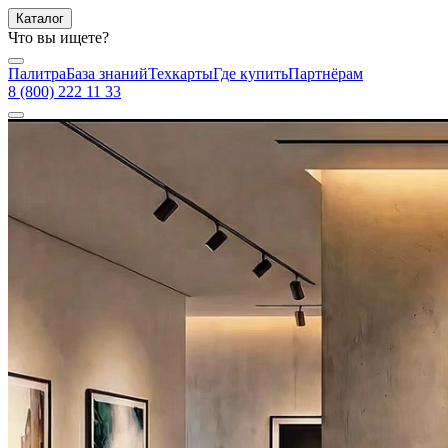
Каталог
Что вы ищете?
Палитра
База знаний
Техкарты
Где купить
Партнёрам
8 (800) 222 11 33