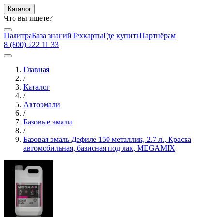
Каталог
Что вы ищете?
Палитра
База знаний
Техкарты
Где купить
Партнёрам
8 (800) 222 11 33
Главная
/
Каталог
/
Автоэмали
/
Базовые эмали
/
Базовая эмаль Дефиле 150 металлик, 2.7 л., Краска
автомобильная, базисная под лак, MEGAMIX