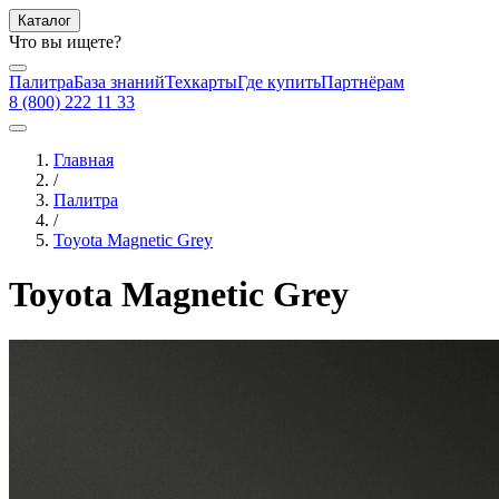
Каталог
Что вы ищете?
Палитра
База знаний
Техкарты
Где купить
Партнёрам
8 (800) 222 11 33
Главная
/
Палитра
/
Toyota Magnetic Grey
Toyota Magnetic Grey