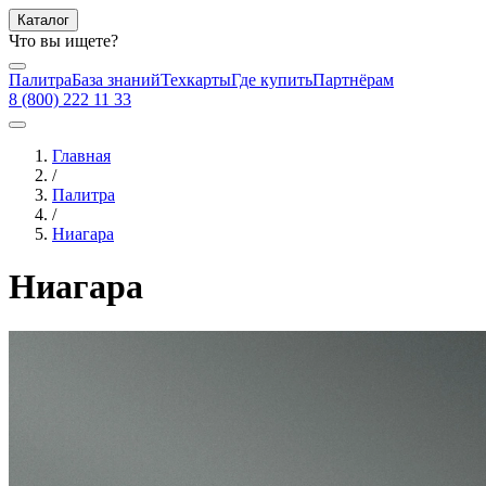
Каталог
Что вы ищете?
Палитра
База знаний
Техкарты
Где купить
Партнёрам
8 (800) 222 11 33
Главная
/
Палитра
/
Ниагара
Ниагара