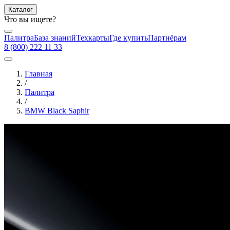
Каталог
Что вы ищете?
Палитра
База знаний
Техкарты
Где купить
Партнёрам
8 (800) 222 11 33
Главная
/
Палитра
/
BMW Black Saphir