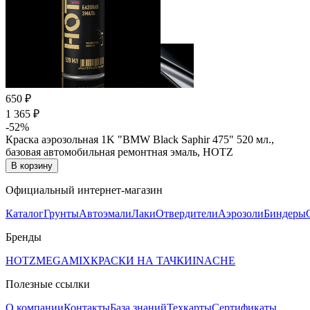
650 ₽
1 365 ₽
-52%
Краска аэрозольная 1K "BMW Black Saphir 475" 520 мл.,
базовая автомобильная ремонтная эмаль, HOTZ
В корзину
Официальный интернет-магазин
Каталог
Грунты
Автоэмали
Лаки
Отвердители
Аэрозоли
Биндеры
Бренды
HOTZ
MEGAMIX
КРАСКИ НА ТАЧКИ
INACHE
Полезные ссылки
О компании
Контакты
База знаний
Техкарты
Сертификаты