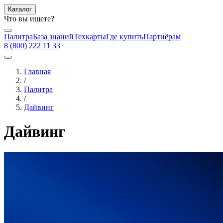
Каталог
Что вы ищете?
Палитра
База знаний
Техкарты
Где купить
Партнёрам
8 (800) 222 11 33
Главная
/
Палитра
/
Дайвинг
Дайвинг