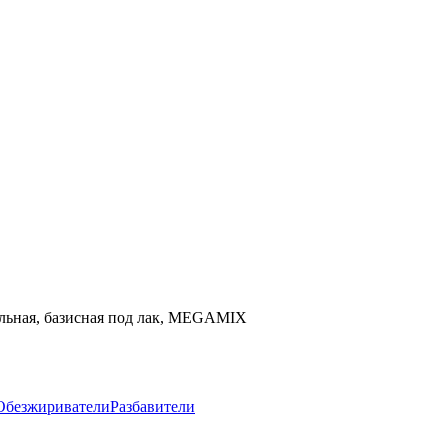
бильная, базисная под лак, MEGAMIX
Обезжириватели
Разбавители