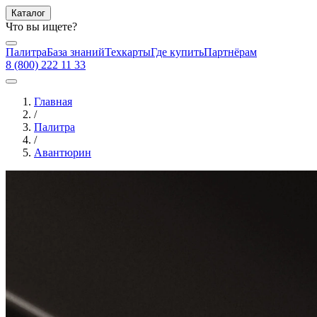
Каталог
Что вы ищете?
Палитра
База знаний
Техкарты
Где купить
Партнёрам
8 (800) 222 11 33
Главная
/
Палитра
/
Авантюрин