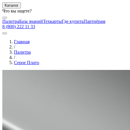
Каталог
Что вы ищете?
Палитра
База знаний
Техкарты
Где купить
Партнёрам
8 (800) 222 11 33
Главная
/
Палитра
/
Серое Плато