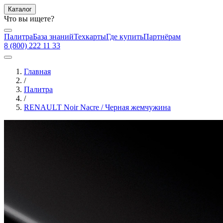
Каталог
Что вы ищете?
Палитра
База знаний
Техкарты
Где купить
Партнёрам
8 (800) 222 11 33
Главная
/
Палитра
/
RENAULT Noir Nacre / Черная жемчужина