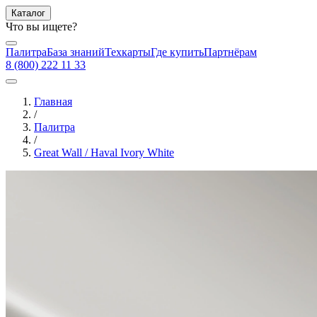
Каталог
Что вы ищете?
Палитра
База знаний
Техкарты
Где купить
Партнёрам
8 (800) 222 11 33
Главная
/
Палитра
/
Great Wall / Haval Ivory White