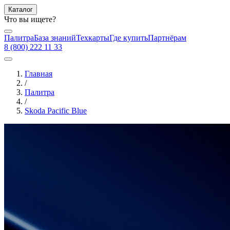
Каталог
Что вы ищете?
Палитра
База знаний
Техкарты
Где купить
Партнёрам
8 (800) 222 11 33
Главная
/
Палитра
/
Skoda Pacific Blue