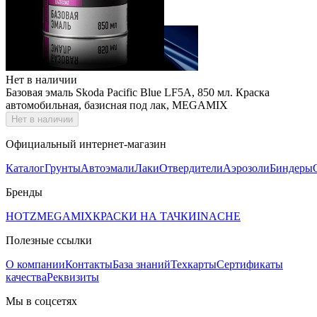
Нет в наличии
Базовая эмаль Skoda Pacific Blue LF5A, 850 мл. Краска
автомобильная, базисная под лак, MEGAMIX
Нет в наличии
Официальный интернет-магазин
Каталог
Грунты
Автоэмали
Лаки
Отвердители
Аэрозоли
Биндеры
Бренды
HOTZ
MEGAMIX
КРАСКИ НА ТАЧКИ
INACHE
Полезные ссылки
О компании
Контакты
База знаний
Техкарты
Сертификаты
качества
Реквизиты
Мы в соцсетях