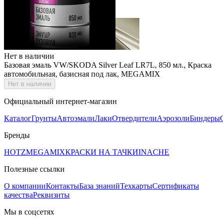
Нет в наличии
Базовая эмаль VW/SKODA Silver Leaf LR7L, 850 мл., Краска
автомобильная, базисная под лак, MEGAMIX
Нет в наличии
Официальный интернет-магазин
Каталог
Грунты
Автоэмали
Лаки
Отвердители
Аэрозоли
Биндеры
Бренды
HOTZ
MEGAMIX
КРАСКИ НА ТАЧКИ
INACHE
Полезные ссылки
О компании
Контакты
База знаний
Техкарты
Сертификаты
качества
Реквизиты
Мы в соцсетях