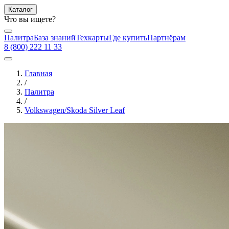
Каталог
Что вы ищете?
Палитра
База знаний
Техкарты
Где купить
Партнёрам
8 (800) 222 11 33
Главная
/
Палитра
/
Volkswagen/Skoda Silver Leaf