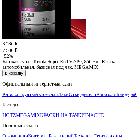
3 586 ₽
7 530 ₽
-52%
Базовая эмаль Toyota Super Red V-3P0, 850 мл., Краска
автомобильная, базисная под лак, MEGAMIX
В корзину
Официальный интернет-магазин
Каталог
Грунты
Автоэмали
Лаки
Отвердители
Аэрозоли
Биндеры
Бренды
HOTZ
MEGAMIX
КРАСКИ НА ТАЧКИ
INACHE
Полезные ссылки
О компании
Контакты
База знаний
Техкарты
Сертификаты