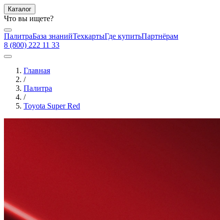
Каталог
Что вы ищете?
Палитра
База знаний
Техкарты
Где купить
Партнёрам
8 (800) 222 11 33
Главная
/
Палитра
/
Toyota Super Red