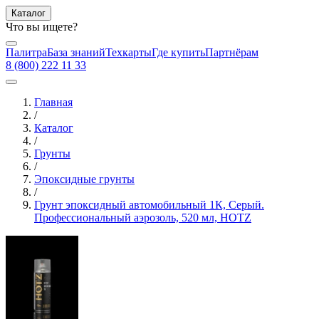
Каталог
Что вы ищете?
Палитра
База знаний
Техкарты
Где купить
Партнёрам
8 (800) 222 11 33
Главная
/
Каталог
/
Грунты
/
Эпоксидные грунты
/
Грунт эпоксидный автомобильный 1К, Серый.
Профессиональный аэрозоль, 520 мл, HOTZ