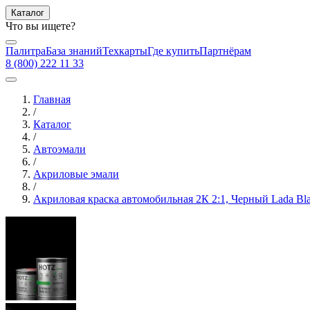
Каталог
Что вы ищете?
Палитра
База знаний
Техкарты
Где купить
Партнёрам
8 (800) 222 11 33
Главная
/
Каталог
/
Автоэмали
/
Акриловые эмали
/
Акриловая краска автомобильная 2К 2:1, Черный Lada Bla