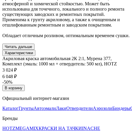
атмосферной и химической стойкостью. Может быть
использована для точечного, локального и полного ремонта
существующих заводских и ремонтных покрытий.
Применима к грунту акриловому, а также к очищенным и
отшлифованным ремонтным и заводским покрытиям.
Обладает отличным розливом, оптимальным временем сушки.
Читать дальше
Характеристики
Акриловая краска автомобильная 2К 2:1, Мурена 377,
Комплект (эмаль: 1000 мл + отвердитель: 500 мл), HOTZ
3 024 ₽
6 048 ₽
-50%
В корзину
Официальный интернет-магазин
Каталог
Грунты
Автоэмали
Лаки
Отвердители
Аэрозоли
Биндеры
Бренды
HOTZ
MEGAMIX
КРАСКИ НА ТАЧКИ
INACHE