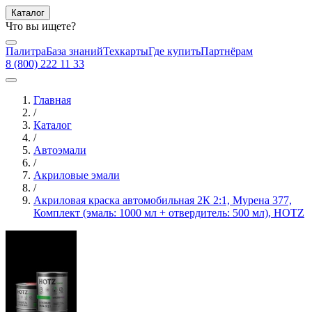
Каталог
Что вы ищете?
Палитра
База знаний
Техкарты
Где купить
Партнёрам
8 (800) 222 11 33
Главная
/
Каталог
/
Автоэмали
/
Акриловые эмали
/
Акриловая краска автомобильная 2К 2:1, Мурена 377,
Комплект (эмаль: 1000 мл + отвердитель: 500 мл), HOTZ