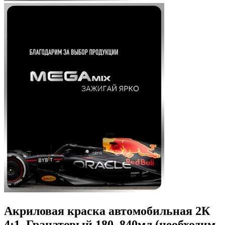
Акриловая краска автомобильная 2К
4:1, Гранатовый 180, 840мл (необходим