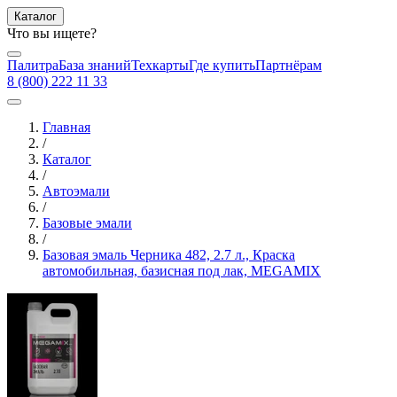
Каталог
Что вы ищете?
Палитра
База знаний
Техкарты
Где купить
Партнёрам
8 (800) 222 11 33
Главная
/
Каталог
/
Автоэмали
/
Базовые эмали
/
Базовая эмаль Черника 482, 2.7 л., Краска
автомобильная, базисная под лак, MEGAMIX