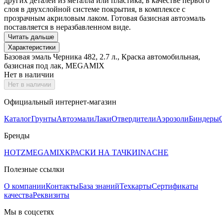
других деталей из металла или пластика, в качестве первого
слоя в двухслойной системе покрытия, в комплексе с
прозрачным акриловым лаком. Готовая базисная автоэмаль
поставляется в неразбавленном виде.
Читать дальше
Характеристики
Базовая эмаль Черника 482, 2.7 л., Краска автомобильная,
базисная под лак, MEGAMIX
Нет в наличии
Нет в наличии
Официальный интернет-магазин
Каталог
Грунты
Автоэмали
Лаки
Отвердители
Аэрозоли
Биндеры
Бренды
HOTZ
MEGAMIX
КРАСКИ НА ТАЧКИ
INACHE
Полезные ссылки
О компании
Контакты
База знаний
Техкарты
Сертификаты
качества
Реквизиты
Мы в соцсетях