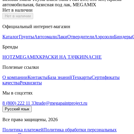
автомобильная, базисная под лак, MEGAMIX
Нет в наличии
Нет в наличии
Официальный интернет-магазин
Каталог
Грунты
Автоэмали
Лаки
Отвердители
Аэрозоли
Биндеры
Бренды
HOTZ
MEGAMIX
КРАСКИ НА ТАЧКИ
INACHE
Полезные ссылки
О компании
Контакты
База знаний
Техкарты
Сертификаты
качества
Реквизиты
Мы в соцсетях
8 (800) 222 11 33
trade@megapaintproject.ru
Русский язык
Все права защищены, 2026
Политика платежей
Политика обработки персональных