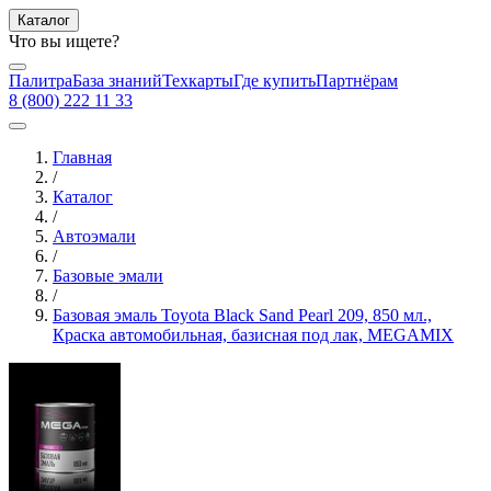
Каталог
Что вы ищете?
Палитра
База знаний
Техкарты
Где купить
Партнёрам
8 (800) 222 11 33
Главная
/
Каталог
/
Автоэмали
/
Базовые эмали
/
Базовая эмаль Toyota Black Sand Pearl 209, 850 мл.,
Краска автомобильная, базисная под лак, MEGAMIX