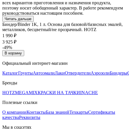
всех вариантов приготовления и назначения продукта,
поэтому носит обобщенный характер. В работе рекомендуем
руководствоваться настоящим пособием.
Читать дальше
Биндер/Binder 1K, 1 л. Основа для базовой/базисных эмалей,
металликов, бесцветный/не прозрачный. HOTZ
1 990 ₽
3 925 ₽
-49%
В корзину
Официальный интернет-магазин
Каталог
Грунты
Автоэмали
Лаки
Отвердители
Аэрозоли
Биндеры
Бренды
HOTZ
MEGAMIX
КРАСКИ НА ТАЧКИ
INACHE
Полезные ссылки
О компании
Контакты
База знаний
Техкарты
Сертификаты
качества
Реквизиты
Мы в соцсетях