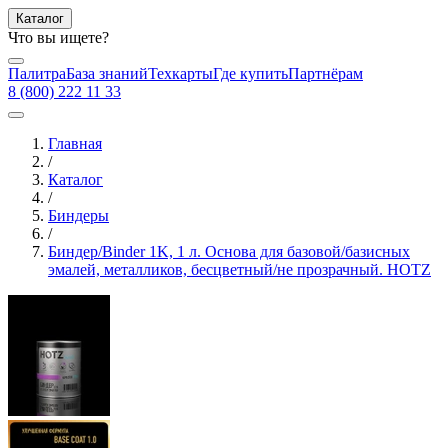
Каталог
Что вы ищете?
Палитра
База знаний
Техкарты
Где купить
Партнёрам
8 (800) 222 11 33
Главная
/
Каталог
/
Биндеры
/
Биндер/Binder 1K, 1 л. Основа для базовой/базисных
эмалей, металликов, бесцветный/не прозрачный. HOTZ