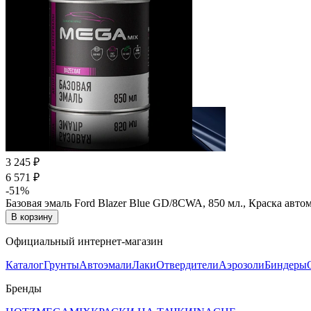
3 245 ₽
6 571 ₽
-51%
Базовая эмаль Ford Blazer Blue GD/8CWA, 850 мл., Краска ав
В корзину
Официальный интернет-магазин
Каталог
Грунты
Автоэмали
Лаки
Отвердители
Аэрозоли
Биндеры
Бренды