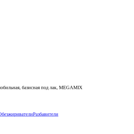
томобильная, базисная под лак, MEGAMIX
Обезжириватели
Разбавители