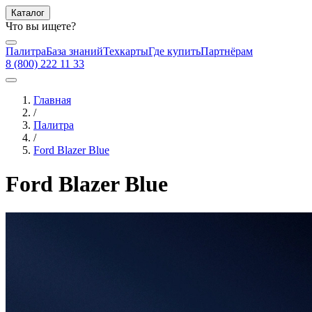
Каталог
Что вы ищете?
Палитра
База знаний
Техкарты
Где купить
Партнёрам
8 (800) 222 11 33
Главная
/
Палитра
/
Ford Blazer Blue
Ford Blazer Blue