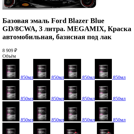
Базовая эмаль Ford Blazer Blue
GD/8CWA, 3 литра. MEGAMIX, Краска
автомобильная, базисная под лак
8 909 ₽
Объём
850мл
850мл
850мл
850мл
850мл
850мл
850мл
850мл
850мл
850мл
850мл
850мл