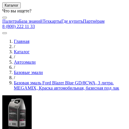
Каталог
Что вы ищете?
Палитра
База знаний
Техкарты
Где купить
Партнёрам
8 (800) 222 11 33
Главная
/
Каталог
/
Автоэмали
/
Базовые эмали
/
Базовая эмаль Ford Blazer Blue GD/8CWA, 3 литра.
MEGAMIX, Краска автомобильная, базисная под лак