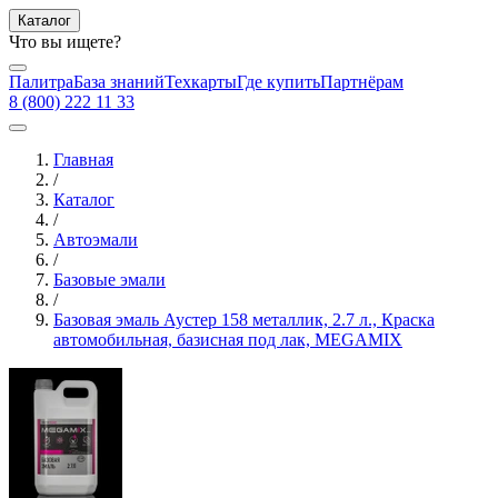
Каталог
Что вы ищете?
Палитра
База знаний
Техкарты
Где купить
Партнёрам
8 (800) 222 11 33
Главная
/
Каталог
/
Автоэмали
/
Базовые эмали
/
Базовая эмаль Аустер 158 металлик, 2.7 л., Краска
автомобильная, базисная под лак, MEGAMIX