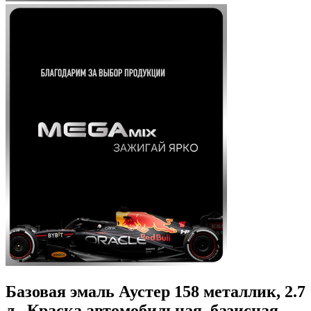
Базовая эмаль Аустер 158 металлик, 2.7
л., Краска автомобильная, базисная