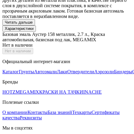
других деталей из металла или пластика, в качестве первого
слоя в двухслойной системе покрытия, в комплексе с
прозрачным акриловым лаком. Готовая базисная автоэмаль
поставляется в неразбавленном виде.
Читать дальше
Характеристики
Базовая эмаль Аустер 158 металлик, 2.7 л., Краска
автомобильная, базисная под лак, MEGAMIX
Нет в наличии
Нет в наличии
Официальный интернет-магазин
Каталог
Грунты
Автоэмали
Лаки
Отвердители
Аэрозоли
Биндеры
Бренды
HOTZ
MEGAMIX
КРАСКИ НА ТАЧКИ
INACHE
Полезные ссылки
О компании
Контакты
База знаний
Техкарты
Сертификаты
качества
Реквизиты
Мы в соцсетях