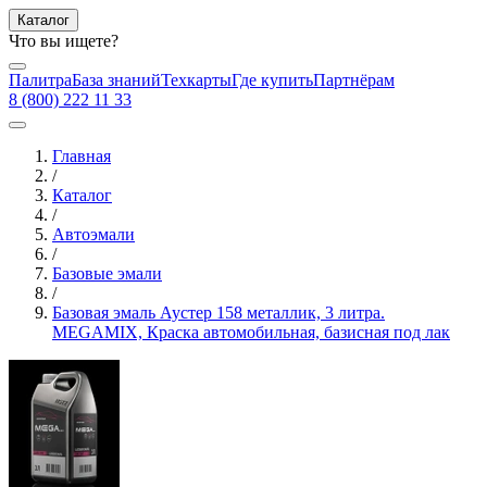
Каталог
Что вы ищете?
Палитра
База знаний
Техкарты
Где купить
Партнёрам
8 (800) 222 11 33
Главная
/
Каталог
/
Автоэмали
/
Базовые эмали
/
Базовая эмаль Аустер 158 металлик, 3 литра.
MEGAMIX, Краска автомобильная, базисная под лак