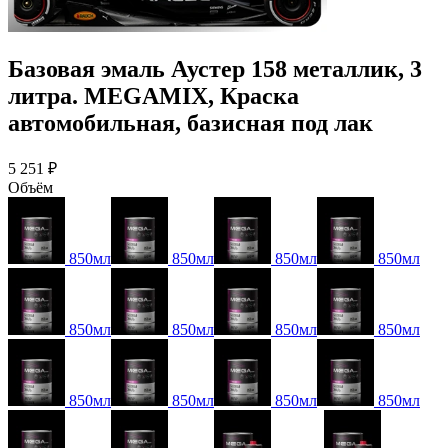
Базовая эмаль Аустер 158 металлик, 3
литра. MEGAMIX, Краска
автомобильная, базисная под лак
5 251 ₽
Объём
850мл
850мл
850мл
850мл
850мл
850мл
850мл
850мл
850мл
850мл
850мл
850мл