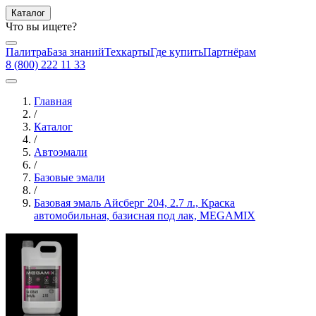
Каталог
Что вы ищете?
Палитра
База знаний
Техкарты
Где купить
Партнёрам
8 (800) 222 11 33
Главная
/
Каталог
/
Автоэмали
/
Базовые эмали
/
Базовая эмаль Айсберг 204, 2.7 л., Краска
автомобильная, базисная под лак, MEGAMIX