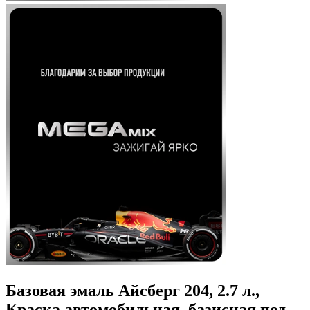
Базовая эмаль Айсберг 204, 2.7 л.,
Краска автомобильная, базисная под