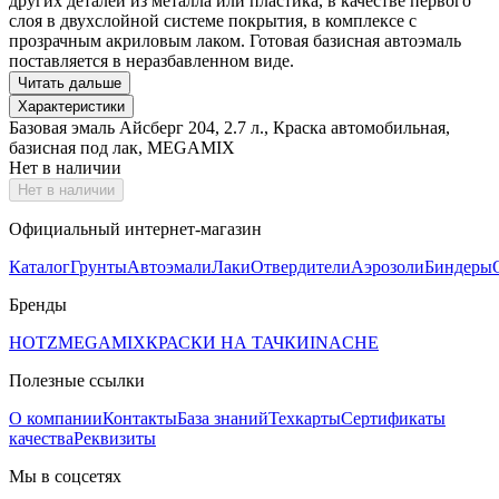
других деталей из металла или пластика, в качестве первого
слоя в двухслойной системе покрытия, в комплексе с
прозрачным акриловым лаком. Готовая базисная автоэмаль
поставляется в неразбавленном виде.
Читать дальше
Характеристики
Базовая эмаль Айсберг 204, 2.7 л., Краска автомобильная,
базисная под лак, MEGAMIX
Нет в наличии
Нет в наличии
Официальный интернет-магазин
Каталог
Грунты
Автоэмали
Лаки
Отвердители
Аэрозоли
Биндеры
Бренды
HOTZ
MEGAMIX
КРАСКИ НА ТАЧКИ
INACHE
Полезные ссылки
О компании
Контакты
База знаний
Техкарты
Сертификаты
качества
Реквизиты
Мы в соцсетях