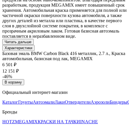
разработкам, продукция MEGAMIX имеет повышенный срок
хранения. Автомобильная краска применяется для полной или
частичной окраски поверхности кузова автомобиля, а также
других деталей из металла или пластика, в качестве первого
слоя в двухслойной системе покрытия, в комплексе с
прозрачным акриловым лаком. Готовая базисная автоэмаль
поставляется в неразбавленном виде.
Читать дальше
Характеристики
Базовая эмаль BMW Carbon Black 416 металлик, 2.7 л., Краска
автомобильная, базисная под лак, MEGAMIX
6 501 ₽
12 151 ₽
-46%
В корзину
Официальный интернет-магазин
Каталог
Грунты
Автоэмали
Лаки
Отвердители
Аэрозоли
Биндеры
Бренды
HOTZ
MEGAMIX
КРАСКИ НА ТАЧКИ
INACHE