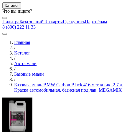
Каталог
Что вы ищете?
Палитра
База знаний
Техкарты
Где купить
Партнёрам
8 (800) 222 11 33
Главная
/
Каталог
/
Автоэмали
/
Базовые эмали
/
Базовая эмаль BMW Carbon Black 416 металлик, 2.7 л.,
Краска автомобильная, базисная под лак, MEGAMIX