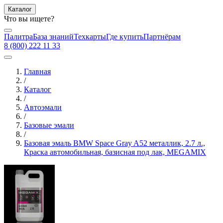
Каталог
Что вы ищете?
Палитра
База знаний
Техкарты
Где купить
Партнёрам
8 (800) 222 11 33
Главная
/
Каталог
/
Автоэмали
/
Базовые эмали
/
Базовая эмаль BMW Space Gray A52 металлик, 2.7 л.,
Краска автомобильная, базисная под лак, MEGAMIX