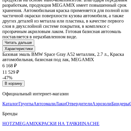
разработкам, продукция MEGAMIX имеет повышенный срок
хранения. Автомобильная краска применяется для полной или
частичной окраски поверхности кузова автомобиля, а также
других деталей из металла или пластика, в качестве первого
слоя в двухслойной системе покрытия, в комплексе с
прозрачным акриловым лаком. Готовая базисная автоэмаль
поставляется в неразбавленном виде.
Читать дальше
Характеристики
Базовая эмаль BMW Space Gray A52 металлик, 2.7 л., Краска
автомобильная, базисная под лак, MEGAMIX
6 168 ₽
11 529 ₽
-47%
В корзину
Официальный интернет-магазин
Каталог
Грунты
Автоэмали
Лаки
Отвердители
Аэрозоли
Биндеры
Бренды
HOTZ
MEGAMIX
КРАСКИ НА ТАЧКИ
INACHE