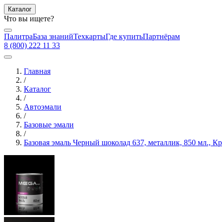
Каталог
Что вы ищете?
Палитра
База знаний
Техкарты
Где купить
Партнёрам
8 (800) 222 11 33
Главная
/
Каталог
/
Автоэмали
/
Базовые эмали
/
Базовая эмаль Черный шоколад 637, металлик, 850 мл., 