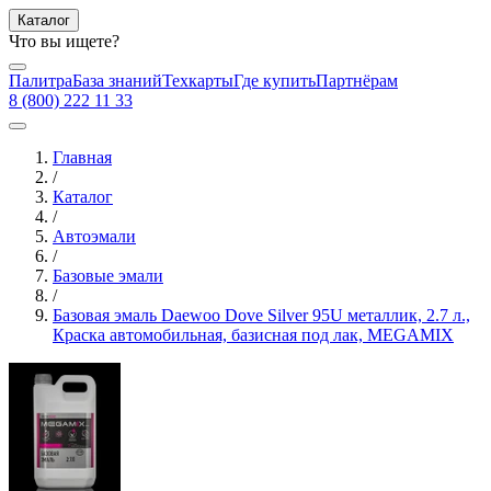
Каталог
Что вы ищете?
Палитра
База знаний
Техкарты
Где купить
Партнёрам
8 (800) 222 11 33
Главная
/
Каталог
/
Автоэмали
/
Базовые эмали
/
Базовая эмаль Daewoo Dove Silver 95U металлик, 2.7 л.,
Краска автомобильная, базисная под лак, MEGAMIX