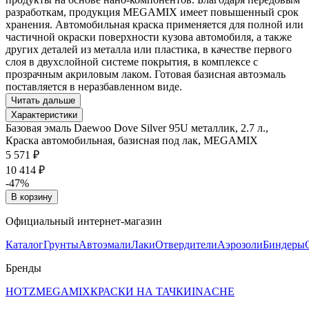
разработкам, продукция MEGAMIX имеет повышенный срок
хранения. Автомобильная краска применяется для полной или
частичной окраски поверхности кузова автомобиля, а также
других деталей из металла или пластика, в качестве первого
слоя в двухслойной системе покрытия, в комплексе с
прозрачным акриловым лаком. Готовая базисная автоэмаль
поставляется в неразбавленном виде.
Читать дальше
Характеристики
Базовая эмаль Daewoo Dove Silver 95U металлик, 2.7 л.,
Краска автомобильная, базисная под лак, MEGAMIX
5 571 ₽
10 414 ₽
-47%
В корзину
Официальный интернет-магазин
Каталог
Грунты
Автоэмали
Лаки
Отвердители
Аэрозоли
Биндеры
Бренды
HOTZ
MEGAMIX
КРАСКИ НА ТАЧКИ
INACHE