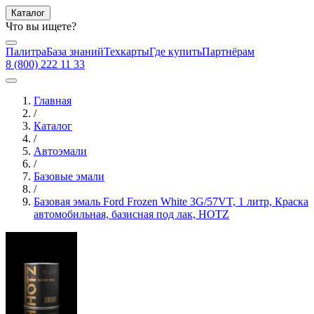
Каталог
Что вы ищете?
Палитра
База знаний
Техкарты
Где купить
Партнёрам
8 (800) 222 11 33
Главная
/
Каталог
/
Автоэмали
/
Базовые эмали
/
Базовая эмаль Ford Frozen White 3G/57VT, 1 литр, Краска
автомобильная, базисная под лак, HOTZ