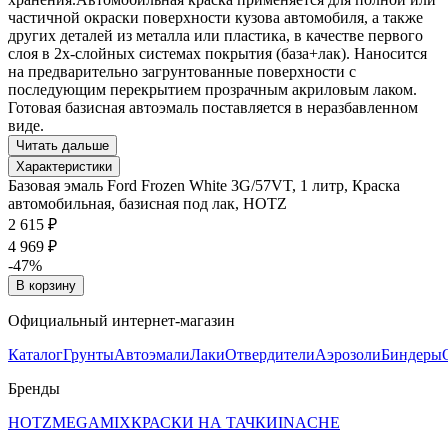
частичной окраски поверхности кузова автомобиля, а также
других деталей из металла или пластика, в качестве первого
слоя в 2х-слойных системах покрытия (база+лак). Наносится
на предварительно загрунтованные поверхности с
последующим перекрытием прозрачным акриловым лаком.
Готовая базисная автоэмаль поставляется в неразбавленном
виде.
Читать дальше
Характеристики
Базовая эмаль Ford Frozen White 3G/57VT, 1 литр, Краска
автомобильная, базисная под лак, HOTZ
2 615 ₽
4 969 ₽
-47%
В корзину
Официальный интернет-магазин
Каталог
Грунты
Автоэмали
Лаки
Отвердители
Аэрозоли
Биндеры
Бренды
HOTZ
MEGAMIX
КРАСКИ НА ТАЧКИ
INACHE