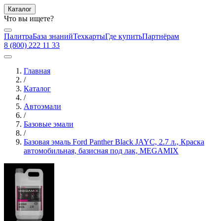
Каталог
Что вы ищете?
Палитра
База знаний
Техкарты
Где купить
Партнёрам
8 (800) 222 11 33
Главная
/
Каталог
/
Автоэмали
/
Базовые эмали
/
Базовая эмаль Ford Panther Black JAYC, 2.7 л., Краска
автомобильная, базисная под лак, MEGAMIX