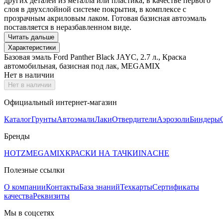
других деталей из металла или пластика, в качестве первого
слоя в двухслойной системе покрытия, в комплексе с
прозрачным акриловым лаком. Готовая базисная автоэмаль
поставляется в неразбавленном виде.
Читать дальше
Характеристики
Базовая эмаль Ford Panther Black JAYC, 2.7 л., Краска
автомобильная, базисная под лак, MEGAMIX
Нет в наличии
Нет в наличии
Официальный интернет-магазин
Каталог
Грунты
Автоэмали
Лаки
Отвердители
Аэрозоли
Биндеры
Бренды
HOTZ
MEGAMIX
КРАСКИ НА ТАЧКИ
INACHE
Полезные ссылки
О компании
Контакты
База знаний
Техкарты
Сертификаты
качества
Реквизиты
Мы в соцсетях