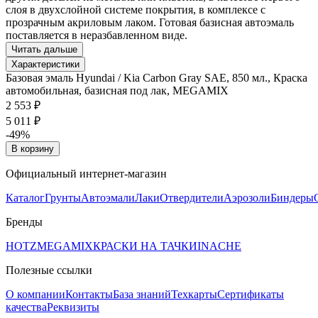
слоя в двухслойной системе покрытия, в комплексе с
прозрачным акриловым лаком. Готовая базисная автоэмаль
поставляется в неразбавленном виде.
Читать дальше
Характеристики
Базовая эмаль Hyundai / Kia Carbon Gray SAE, 850 мл., Краска
автомобильная, базисная под лак, MEGAMIX
2 553 ₽
5 011 ₽
-49%
В корзину
Официальный интернет-магазин
Каталог
Грунты
Автоэмали
Лаки
Отвердители
Аэрозоли
Биндеры
Бренды
HOTZ
MEGAMIX
КРАСКИ НА ТАЧКИ
INACHE
Полезные ссылки
О компании
Контакты
База знаний
Техкарты
Сертификаты
качества
Реквизиты