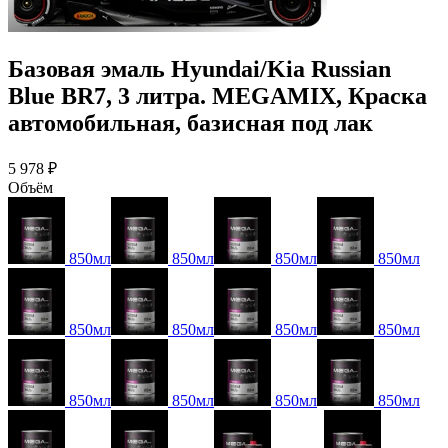
Базовая эмаль Hyundai/Kia Russian
Blue BR7, 3 литра. MEGAMIX, Краска
автомобильная, базисная под лак
5 978 ₽
Объём
850мл
850мл
850мл
850мл
850мл
850мл
850мл
850мл
850мл
850мл
850мл
850мл