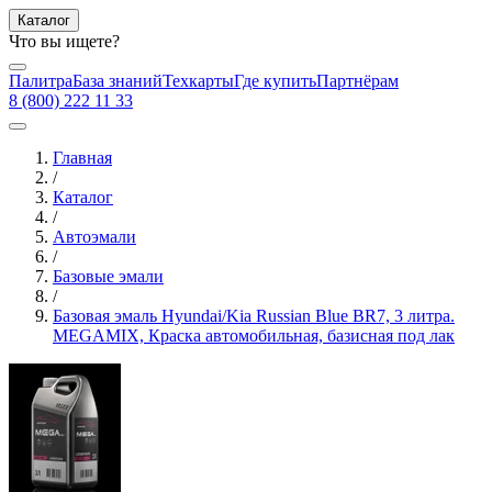
Каталог
Что вы ищете?
Палитра
База знаний
Техкарты
Где купить
Партнёрам
8 (800) 222 11 33
Главная
/
Каталог
/
Автоэмали
/
Базовые эмали
/
Базовая эмаль Hyundai/Kia Russian Blue BR7, 3 литра.
MEGAMIX, Краска автомобильная, базисная под лак