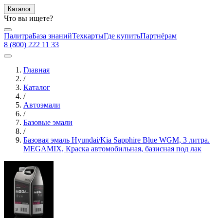
Каталог
Что вы ищете?
Палитра
База знаний
Техкарты
Где купить
Партнёрам
8 (800) 222 11 33
Главная
/
Каталог
/
Автоэмали
/
Базовые эмали
/
Базовая эмаль Hyundai/Kia Sapphire Blue WGM, 3 литра.
MEGAMIX, Краска автомобильная, базисная под лак