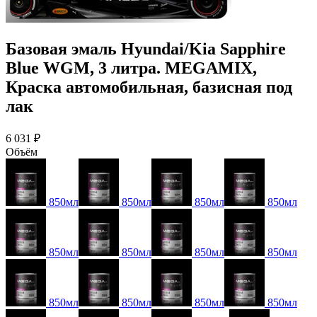
Базовая эмаль Hyundai/Kia Sapphire
Blue WGM, 3 литра. MEGAMIX,
Краска автомобильная, базисная под
лак
6 031 ₽
Объём
850мл
850мл
850мл
850мл
850мл
850мл
850мл
850мл
850мл
850мл
850мл
850мл